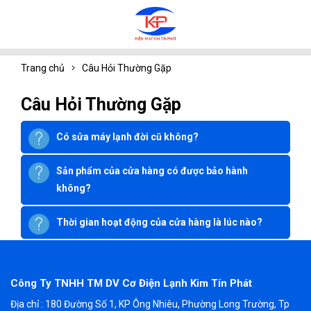
Trang chủ
Câu Hỏi Thường Gặp
Câu Hỏi Thường Gặp
Có sửa máy lạnh đời cũ không?
Sản phẩm của cửa hàng có được bảo hành
không?
Thời gian hoạt động của cửa hàng là lúc nào?
Công Ty TNHH TM DV Cơ Điện Lạnh Kim Tín Phát
Địa chỉ : 180 Đường Số 1, KP Ông Nhiêu, Phường Long Trường, Tp