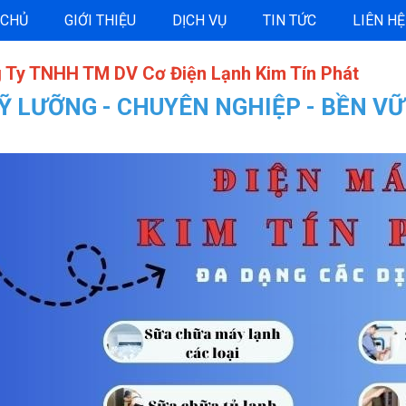
 CHỦ
GIỚI THIỆU
DỊCH VỤ
TIN TỨC
LIÊN HỆ
 Ty TNHH TM DV Cơ Điện Lạnh Kim Tín Phát
KỸ LƯỠNG - CHUYÊN NGHIỆP - BỀN V