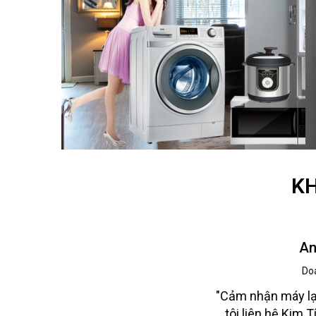
KH
An
Do
nh
"Cảm nhận máy lạ
thấy
tôi liên hệ Kim T