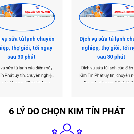
 vụ sửa tủ lạnh chuyên
Dịch vụ sửa tủ lạnh c
iệp, thợ giỏi, tới ngay
nghiệp, thợ giỏi, tới 
sau 30 phút
sau 30 phút
 vụ sửa tủ lạnh của điện máy
Dịch vụ sửa tủ lạnh của điệ
ín Phát uy tín, chuyên nghiệp,
Kim Tín Phát uy tín, chuyên n
 giỏi, tới ngay 30 phút được
thợ giỏi, tới ngay 30 phút 
 khách hàng tin dùng. Hãy liên
nhiều khách hàng tin dùng. Hã
ay với điện lạnh Kim Tín Phát
hệ ngay với điện lạnh Kim Tí
ược hỗ trợ kịp thời về dịch vụ
để được hỗ trợ kịp thời về dị
6 LÝ DO CHỌN KIM TÍN PHÁT
ên quan tới sửa tủ lạnh nhé!
liên quan tới sửa tủ lạnh n