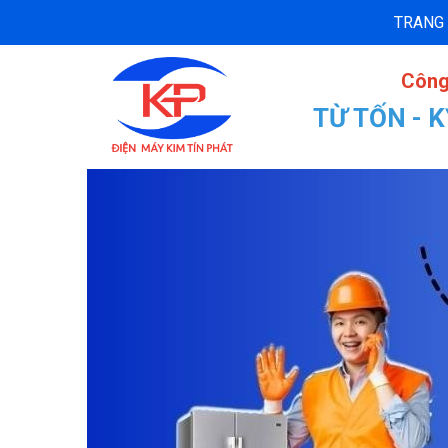
TRANG
Công
TỪ TỐN - 