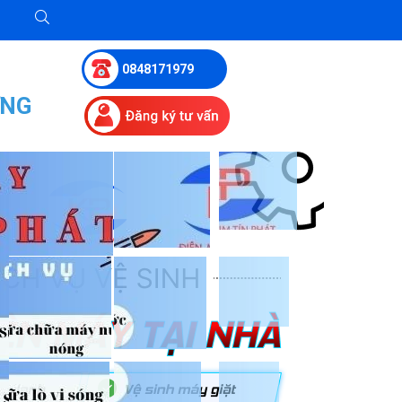
0848171979
ỮNG