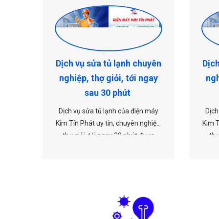
uyên
Dịch vụ sửa tủ lạnh chuyên
Dịch
gay
nghiệp, thợ giỏi, tới ngay
ngh
sau 30 phút
 máy
Dịch vụ sửa tủ lạnh của điện máy
Dịch
hiệp,
Kim Tín Phát uy tín, chuyên nghiệp,
Kim T
ược
thợ giỏi, tới ngay 30 phút được
thợ
y liên
nhiều khách hàng tin dùng. Hãy liên
nhiều
 Phát
hệ ngay với điện lạnh Kim Tín Phát
hệ ng
h vụ
để được hỗ trợ kịp thời về dịch vụ
để đ
é!
liên quan tới sửa tủ lạnh nhé!
li