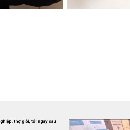
à - Nhanh Chóng, Uy Tín, Giá
giá rẻ của Kim Tín Phát được
 lượng tốt và chính sách bảo
hiệp, thợ giỏi, tới ngay sau
áy Kim Tín Phát uy tín, chuyên
phút được nhiều khách hàng tin
 nhà nhanh chóng - Có mặt