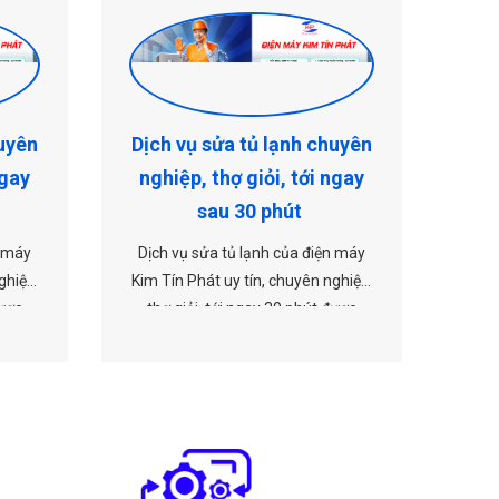
huyên
Dịch vụ sửa tủ lạnh chuyên
Dịc
ngay
nghiệp, thợ giỏi, tới ngay
ng
sau 30 phút
n máy
Dịch vụ sửa tủ lạnh của điện máy
Dịc
ghiệp,
Kim Tín Phát uy tín, chuyên nghiệp,
Kim 
được
thợ giỏi, tới ngay 30 phút được
th
y liên
nhiều khách hàng tin dùng. Hãy liên
nhiều
n Phát
hệ ngay với điện lạnh Kim Tín Phát
hệ n
ch vụ
để được hỗ trợ kịp thời về dịch vụ
để 
hé!
liên quan tới sửa tủ lạnh nhé!
l