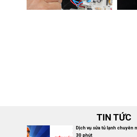
Xem Thêm
Dịch vụ sửa máy lạnh tại nh
cả công khai
Dịch vụ sửa máy lạnh tại nhà, 
nhiều người tin tưởng bởi chất
hành dài hạn...
Xem Thêm
Dịch vụ sửa tủ lạnh chuyên ng
30 phút
Dịch vụ sửa tủ lạnh của điện m
nghiệp, thợ giỏi, tới ngay 30 
dùng. Hãy...
Xem Thêm
TIN TỨC
Sửa máy lạnh Panasonic tại
sau 30 phút gọi