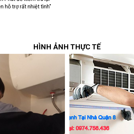
 hỗ trợ rất nhiệt tình"
HÌNH ẢNH THỰC TẾ
 để được sửa máy lạnh
i đội ngũ thợ giỏi, nhiều kinh
ực tế!