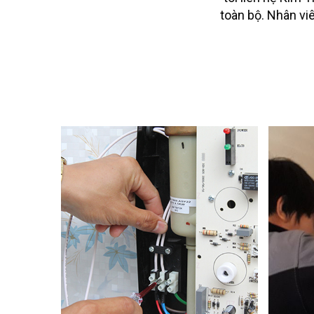
ụ
toàn bộ. Nhân viên
ài
Sửa máy lạnh Mitsubishi
Liên hệ ngay với Kim Tín Phát
Mitsubishi giá rẻ, chất lượng bở
nghiệm sửa chữa điện lạnh th