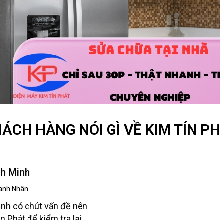
ÁCH HÀNG NÓI GÌ VỀ KIM TÍN P
h Minh
anh Nhân
nh có chút vấn đề nên
ín Phát để kiểm tra lại