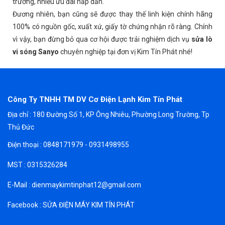
trường, nhiều ưu đãi hấp dẫn.
Đương nhiên, bạn cũng sẽ được thay thế linh kiện chính hãng
100% có nguồn gốc, xuất xứ, giấy tờ chứng nhận rõ ràng. Chính
vì vậy, bạn đừng bỏ qua cơ hội được trải nghiệm dịch vụ
sửa lò
vi sóng Sanyo
chuyên nghiệp tại đơn vị Kim Tín Phát nhé!
Công Ty TNHH TM DV Cơ Điện Lạnh Kim Tín Phát
Địa chỉ : 180 Đường Số 1, KP Ông Nhiêu, Phường Long Trường, Tp
Thủ Đức
Điện thoại : 0848171979 - 0931498955
MST : 0315326284
E-Mail : dienmaykimtinphat12@gmail.com
Facebook : SỬA ĐIỆN MÁY KIM TÍN PHÁT