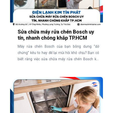
Sửa chữa máy rửa chén Bosch uy
tín, nhanh chóng khắp TP.HCM
Máy rửa chén Bosch của bạn bỗng dưng “dở
chứng” kêu to hay để lại mùi hôi khó chịu? Bạn có
biết rằng việc sửa chữa máy rửa chén Bosch kịp
thời có thể tiết kiệm chi phí và kéo dài tuổi thọ thiết
bị? Hiện nay, nhu cầu tìm dịch vụ uy tín để xử lý các
vấn đề này ngày càng tăng cao. Vậy đâu là địa chỉ
sửa chữa máy rửa chén Bosch chuyên nghiệp?
Cùng khám phá ngay qua bài viết dưới đây!