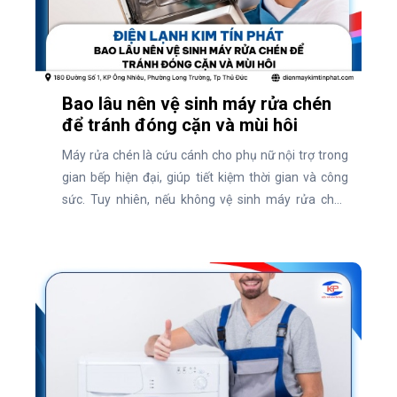
Bao lâu nên vệ sinh máy rửa chén
để tránh đóng cặn và mùi hôi
Máy rửa chén là cứu cánh cho phụ nữ nội trợ trong
gian bếp hiện đại, giúp tiết kiệm thời gian và công
sức. Tuy nhiên, nếu không vệ sinh máy rửa chén
định kỳ, thiết bị này dễ bị đóng cặn, bám bẩn và phát
sinh mùi hôi khó chịu. Vậy, bao lâu nên vệ sinh máy
rửa chén để giữ máy luôn sạch sẽ và hoạt động hiệu
quả? Cùng tìm hiểu ngay qua bài viết dưới đây!