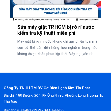
Sửa máy giặt TP.HCM bị rò rỉ nước
kiểm tra kỹ thuật miễn phí
Máy giặt bị rò rỉ nước không chỉ gây phiền toái mà
còn có thể dẫn đến hỏng hóc nghiêm trọng nếu
không được khắc phục kịp thời. Vậy nguyên nhân
dẫn đến rò rỉ nước máy giặt là gì và địa chỉ uy tín sửa
chữa máy giặt TP.HCM nhanh chóng, kiểm tra kỹ
thuật miễn phí và cam kết chất lượng.
Công Ty TNHH TM DV Cơ Điện Lạnh Kim Tín Phát
Địa chỉ : 180 Đường Số 1, KP Ông Nhiêu, Phường Long Trường, Tp
Thủ Đức
Điện thoại : 0848171979 - 0931498955