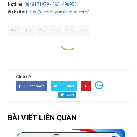
Hotline:
0848171979 - 0931498955
Website:
https://dienmaykimtinphat.com/
Tất cả
1
2
3
4
5
XEM TẤT CẢ ĐÁNH GIÁ
Chia sẻ
Facebook
Twitter
BÀI VIẾT LIÊN QUAN