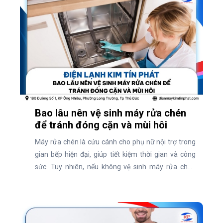
Cùng khám phá ngay qua bài viết dưới đây!
Bao lâu nên vệ sinh máy rửa chén
để tránh đóng cặn và mùi hôi
Máy rửa chén là cứu cánh cho phụ nữ nội trợ trong
gian bếp hiện đại, giúp tiết kiệm thời gian và công
sức. Tuy nhiên, nếu không vệ sinh máy rửa chén
định kỳ, thiết bị này dễ bị đóng cặn, bám bẩn và phát
sinh mùi hôi khó chịu. Vậy, bao lâu nên vệ sinh máy
rửa chén để giữ máy luôn sạch sẽ và hoạt động hiệu
quả? Cùng tìm hiểu ngay qua bài viết dưới đây!