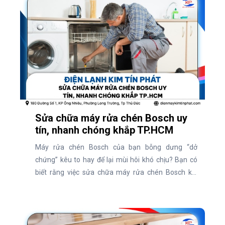
Sửa chữa máy rửa chén Bosch uy
tín, nhanh chóng khắp TP.HCM
Máy rửa chén Bosch của bạn bỗng dưng “dở
chứng” kêu to hay để lại mùi hôi khó chịu? Bạn có
biết rằng việc sửa chữa máy rửa chén Bosch kịp
thời có thể tiết kiệm chi phí và kéo dài tuổi thọ thiết
bị? Hiện nay, nhu cầu tìm dịch vụ uy tín để xử lý các
vấn đề này ngày càng tăng cao. Vậy đâu là địa chỉ
sửa chữa máy rửa chén Bosch chuyên nghiệp?