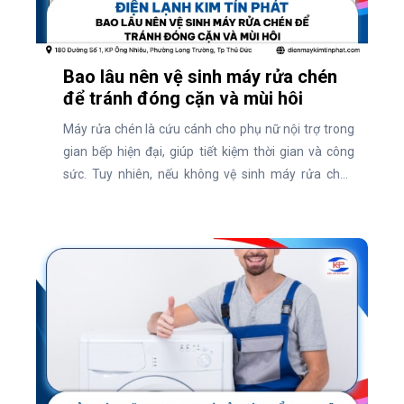
Bao lâu nên vệ sinh máy rửa chén
để tránh đóng cặn và mùi hôi
Máy rửa chén là cứu cánh cho phụ nữ nội trợ trong
gian bếp hiện đại, giúp tiết kiệm thời gian và công
sức. Tuy nhiên, nếu không vệ sinh máy rửa chén
định kỳ, thiết bị này dễ bị đóng cặn, bám bẩn và phát
sinh mùi hôi khó chịu. Vậy, bao lâu nên vệ sinh máy
rửa chén để giữ máy luôn sạch sẽ và hoạt động hiệu
quả? Cùng tìm hiểu ngay qua bài viết dưới đây!