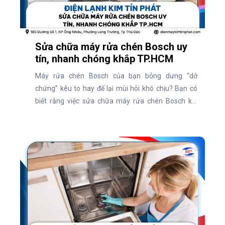
Sửa chữa máy rửa chén Bosch uy
tín, nhanh chóng khắp TP.HCM
Máy rửa chén Bosch của bạn bỗng dưng “dở
chứng” kêu to hay để lại mùi hôi khó chịu? Bạn có
biết rằng việc sửa chữa máy rửa chén Bosch kịp
thời có thể tiết kiệm chi phí và kéo dài tuổi thọ thiết
bị? Hiện nay, nhu cầu tìm dịch vụ uy tín để xử lý các
vấn đề này ngày càng tăng cao. Vậy đâu là địa chỉ
sửa chữa máy rửa chén Bosch chuyên nghiệp?
Cùng khám phá ngay qua bài viết dưới đây!