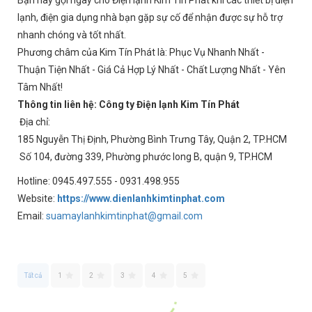
lạnh, điện gia dụng nhà bạn gặp sự cố để nhận được sự hỗ trợ
nhanh chóng và tốt nhất.
Phương châm của Kim Tín Phát là:
Phục Vụ Nhanh Nhất -
Thuận Tiện Nhất - Giá Cả Hợp Lý Nhất - Chất Lượng Nhất - Yên
Tâm Nhất!
Thông tin liên hệ: Công ty Điện lạnh Kim Tín Phát
Địa chỉ:
185 Nguyễn Thị Định, Phường Bình Trưng Tây, Quận 2, TP.HCM
Số 104, đường 339, Phường phước long B, quận 9, TP.HCM
Hotline: 0945.497.555 - 0931.498.955
Website:
https://www.dienlanhkimtinphat.com
Email:
suamaylanhkimtinphat@gmail.com
Tất cả
1
2
3
4
5