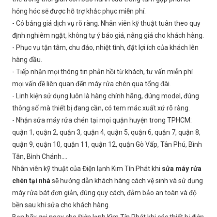
hỏng hóc sẽ được hỗ trợ khắc phục miễn phí.
- Có bảng giá dịch vụ rõ ràng. Nhân viên kỹ thuật tuân theo quy
định nghiêm ngặt, không tự ý báo giá, nâng giá cho khách hàng.
- Phục vụ tận tâm, chu đáo, nhiệt tình, đặt lợi ích của khách lên
hàng đầu.
- Tiếp nhận mọi thông tin phản hồi từ khách, tư vấn miễn phí
mọi vấn đề liên quan đến máy rửa chén qua tổng đài.
- Linh kiện sử dụng luôn là hàng chính hãng, đúng model, đúng
thông số mà thiết bị đang cần, có tem mác xuất xứ rõ ràng.
- Nhận sửa máy rửa chén tại mọi quận huyện trong TPHCM:
quận 1, quận 2, quận 3, quận 4, quận 5, quận 6, quận 7, quận 8,
quận 9, quận 10, quận 11, quận 12, quận Gò Vấp, Tân Phú, Bình
Tân, Bình Chánh….
Nhân viên kỹ thuật của Điện lạnh Kim Tín Phát khi
sửa máy rửa
chén tại nhà
sẽ hướng dẫn khách hàng cách vệ sinh và sử dụng
máy rửa bát đơn giản, đúng quy cách, đảm bảo an toàn và độ
bền sau khi sửa cho khách hàng.
Bạn hãy gọi ngay cho Điện lạnh Kim Tín Phát khi các thiết bị điện