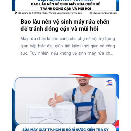
Bao lâu nên vệ sinh máy rửa chén
để tránh đóng cặn và mùi hôi
Máy rửa chén là cứu cánh cho phụ nữ nội trợ trong
gian bếp hiện đại, giúp tiết kiệm thời gian và công
sức. Tuy nhiên, nếu không vệ sinh máy rửa chén
định kỳ, thiết bị này dễ bị đóng cặn, bám bẩn và phát
sinh mùi hôi khó chịu. Vậy, bao lâu nên vệ sinh máy
rửa chén để giữ máy luôn sạch sẽ và hoạt động hiệu
quả? Cùng tìm hiểu ngay qua bài viết dưới đây!