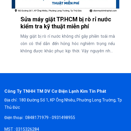
Sửa máy giặt TP.HCM bị rò rỉ nước
kiểm tra kỹ thuật miễn phí
Máy giặt bị rò rỉ nước không chỉ gây phiền toái mà
còn có thể dẫn đến hỏng hóc nghiêm trọng nếu
không được khắc phục kịp thời. Vậy nguyên nhân
dẫn đến rò rỉ nước máy giặt là gì và địa chỉ uy tín sửa
chữa máy giặt TP.HCM nhanh chóng, kiểm tra kỹ
thuật miễn phí và cam kết chất lượng.
Công Ty TNHH TM DV Cơ Điện Lạnh Kim Tín Phát
Địa chỉ : 180 Đường Số 1, KP Ông Nhiêu, Phường Long Trường, Tp
Thủ Đức
Điện thoại : 0848171979 - 0931498955
MST : 0315326284