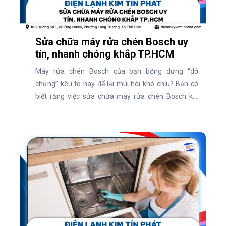
Sửa chữa máy rửa chén Bosch uy
tín, nhanh chóng khắp TP.HCM
Máy rửa chén Bosch của bạn bỗng dưng “dở
chứng” kêu to hay để lại mùi hôi khó chịu? Bạn có
biết rằng việc sửa chữa máy rửa chén Bosch kịp
thời có thể tiết kiệm chi phí và kéo dài tuổi thọ thiết
bị? Hiện nay, nhu cầu tìm dịch vụ uy tín để xử lý các
vấn đề này ngày càng tăng cao. Vậy đâu là địa chỉ
sửa chữa máy rửa chén Bosch chuyên nghiệp?
Cùng khám phá ngay qua bài viết dưới đây!